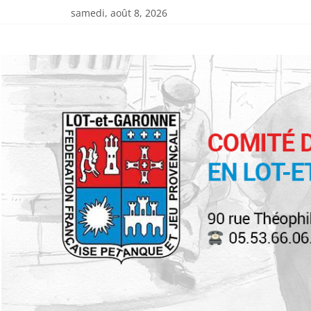
Passer
samedi, août 8, 2026
au
Comité
contenu
Départemental
de
Pétanque
et
de
Jeu